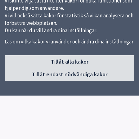
Vi skulle vilja sätta lite fler kakor för olika funktioner som
hjälper dig som användare.
Vi vill också sätta kakor för statistik så vi kan analysera och
förbättra webbplatsen.
Du kan när du vill ändra dina inställningar.
Läs om vilka kakor vi använder och ändra dina inställningar
Sidfot
Tillåt alla kakor
Huvudmeny
Tillåt endast nödvändiga kakor
Start
Nyheter
Om skolan
Verksamheter & egna sidor
Elevhälsa
Kontakt
Snabblänkar