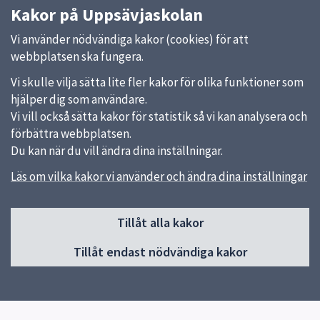
Kakor på Uppsävjaskolan
Vi använder nödvändiga kakor (cookies) för att
webbplatsen ska fungera.
Vi skulle vilja sätta lite fler kakor för olika funktioner som
hjälper dig som användare.
Vi vill också sätta kakor för statistik så vi kan analysera och
förbättra webbplatsen.
Du kan när du vill ändra dina inställningar.
Läs om vilka kakor vi använder och ändra dina inställningar
Sidfot
Tillåt alla kakor
Huvudmeny
Tillåt endast nödvändiga kakor
Start
Nyheter
Om skolan
Verksamheter & egna sidor