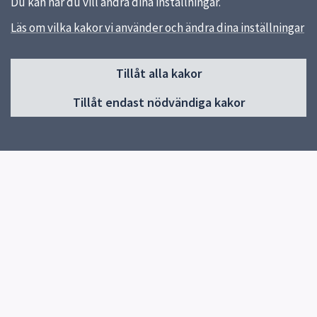
Du kan när du vill ändra dina inställningar.
Läs om vilka kakor vi använder och ändra dina inställningar
Sidfot
Tillåt alla kakor
Huvudmeny
Tillåt endast nödvändiga kakor
Start
Nyheter
Om skolan
Verksamheter & egna sidor
Elevhälsa
Kontakt
Snabblänkar
Uppsala kommun
Skolverket