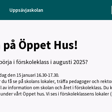
Uppsävjaskolan
på Öppet Hus!
örja i förskoleklass i augusti 2025?
g den 15 januari 16.30-17.30.
u få se på skolans lokaler, träffa pedagoger och rektor
el av information om skolan och året i förskoleklass. Du 
nder vårt Öppet hus. Vi ses i förskoleklassens lokaler 