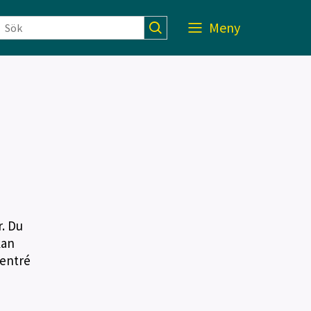
Meny
. Du
kan
(entré