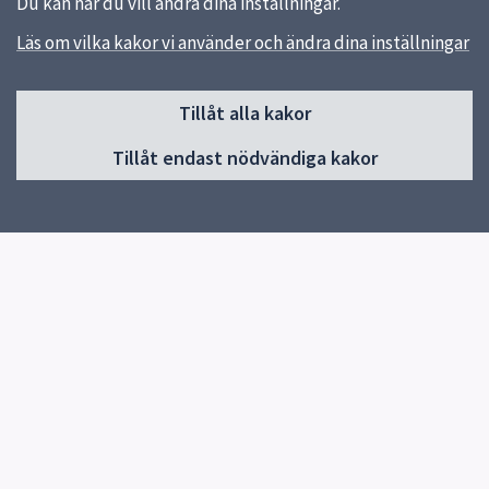
Du kan när du vill ändra dina inställningar.
Läs om vilka kakor vi använder och ändra dina inställningar
Sidfot
Tillåt alla kakor
Huvudmeny
Tillåt endast nödvändiga kakor
Start
Nyheter
Om skolan
Verksamheter & egna sidor
Elevhälsa
Kontakt
Snabblänkar
Uppsala kommun
Skolverket