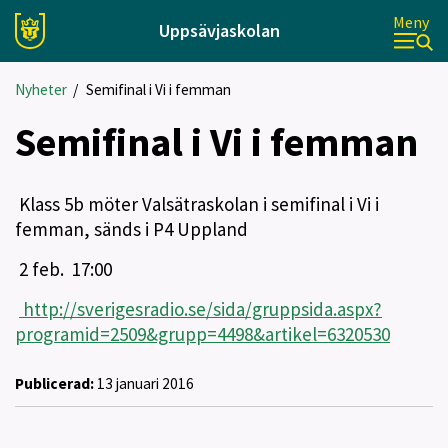
Meny
Uppsävjaskolan
Nyheter
/
Semifinal i Vi i femman
Semifinal i Vi i femman
Klass 5b möter Valsätraskolan i semifinal i Vi i
femman, sänds i P4 Uppland
2 feb. 17:00
http://sverigesradio.se/sida/gruppsida.aspx?
programid=2509&grupp=4498&artikel=6320530
Publicerad:
13 januari 2016