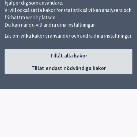
hjälper dig som användare.
Vi vill också sätta kakor för statistik så vi kan analysera och
förbättra webbplatsen.
Du kan när du vill ändra dina inställningar.
Läs om vilka kakor vi använder och ändra dina inställningar
Sidfot
Tillåt alla kakor
Huvudmeny
Tillåt endast nödvändiga kakor
Start
Nyheter
Om skolan
Verksamheter & egna sidor
Elevhälsa
Kontakt
Snabblänkar