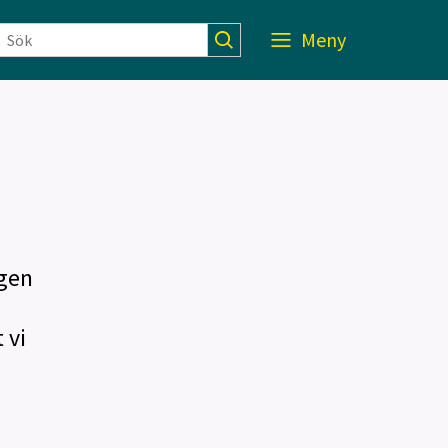
Meny
agen
 vi