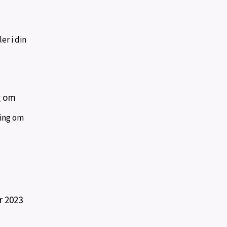
er i din
g om
ring om
r 2023