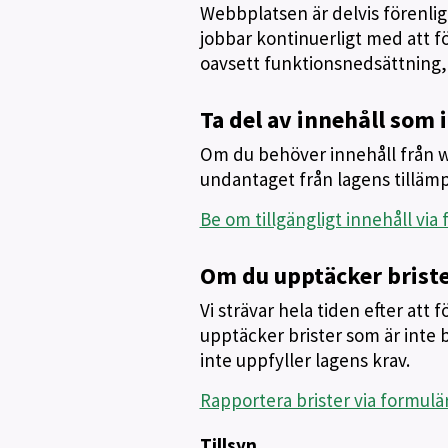
Webbplatsen är delvis förenlig m
jobbar kontinuerligt med att för
oavsett funktionsnedsättning, a
Ta del av innehåll som i
Om du behöver innehåll från we
undantaget från lagens tilläm
Be om tillgängligt innehåll via
Om du upptäcker brist
Vi strävar hela tiden efter att
upptäcker brister som är inte b
inte uppfyller lagens krav.
Rapportera brister via formulä
Tillsyn