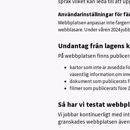
språk vilket kan leda till att u
Användarinställningar för fä
Webbplatsen anpassar inte färgerna 
webbläsare. Under våren 2024 jobba
Undantag från lagens k
På webbplatsen finns publicera
kartor som inte är avsedda fö
väsentlig information om inneh
dokument som publicerats f
filmer som publicerats före 
Så har vi testat webbp
Vi jobbar kontinuerligt med in
granskades webbplatsen även 