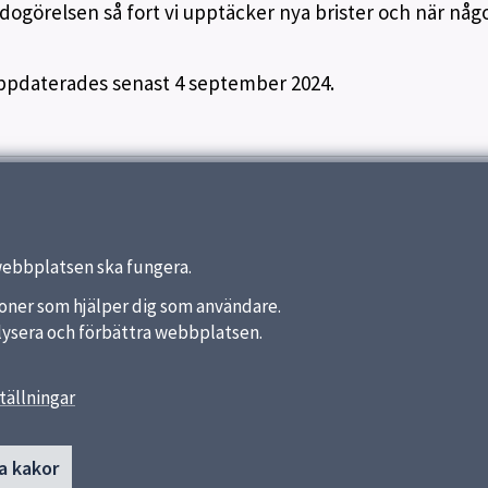
edogörelsen så fort vi upptäcker nya brister och när någ
uppdaterades senast 4 september 2024.
webbplatsen ska fungera.
nktioner som hjälper dig som användare.
analysera och förbättra webbplatsen.
tällningar
länkar
Kontakt
a kakor
Uppsävjaskolan
a kommun