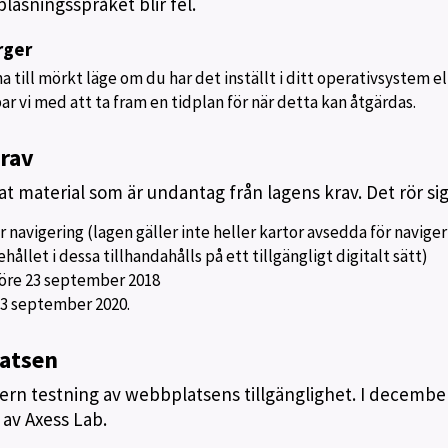
ppläsningsspråket blir fel.
rger
till mörkt läge om du har det inställt i ditt operativsystem ell
r vi med att ta fram en tidplan för när detta kan åtgärdas.
rav
t material som är undantag från lagens krav. Det rör si
r navigering (lagen gäller inte heller kartor avsedda för navige
ållet i dessa tillhandahålls på ett tillgängligt digitalt sätt)
öre 23 september 2018
23 september 2020.
latsen
tern testning av webbplatsens tillgänglighet. I decembe
av Axess Lab.