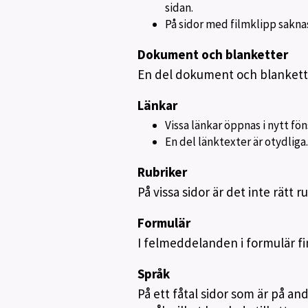
sidan.
På sidor med filmklipp sakna
Dokument och blanketter
En del dokument och blanketter
Länkar
Vissa länkar öppnas i nytt fön
En del länktexter är otydliga.
Rubriker
På vissa sidor är det inte rätt r
Formulär
I felmeddelanden i formulär finn
Språk
På ett fåtal sidor som är på an