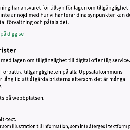
ing har ansvaret för tillsyn för lagen om tillgänglighet t
u inte är nöjd med hur vi hanterar dina synpunkter kan d
al förvaltning och påtala det.
 på digg.se
rister
med lagen om tillgänglighet till digital offentlig service
t förbättra tillgängligheten på alla Uppsala kommuns
 lång tid att åtgärda bristerna eftersom det är många
.
rats på webbplatsen.
lt-text.
 som illustration till information, som inte återges i textform 