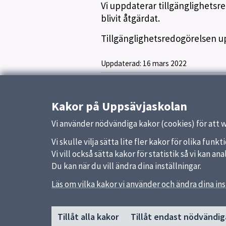
Vi uppdaterar tillgänglighetsr
blivit åtgärdat.
Tillgänglighetsredogörelsen 
Uppdaterad:
16 mars 2022
Kakor på Uppsävjaskolan
Vi använder nödvändiga kakor (cookies) för att 
Vi skulle vilja sätta lite fler kakor för olika fu
Vi vill också sätta kakor för statistik så vi kan 
Du kan när du vill ändra dina inställningar.
Läs om vilka kakor vi använder och ändra dina ins
Sidfot
Huvudmeny
Snabb
Tillåt alla kakor
Tillåt endast nödvändig
Start
Uppsal