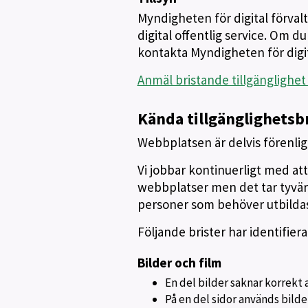
Myndigheten för digital förvaltn
digital offentlig service. Om d
kontakta Myndigheten för digit
Anmäl bristande tillgänglighet
Kända tillgänglighetsb
Webbplatsen är delvis förenlig 
Vi jobbar kontinuerligt med at
webbplatser men det tar tyvärr
personer som behöver utbildas
Följande brister har identifie
Bilder och film
En del bilder saknar korrekt a
På en del sidor används bilder