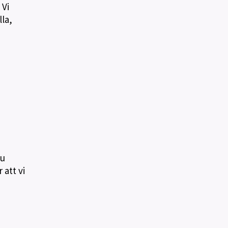
 Vi
lla,
du
 att vi